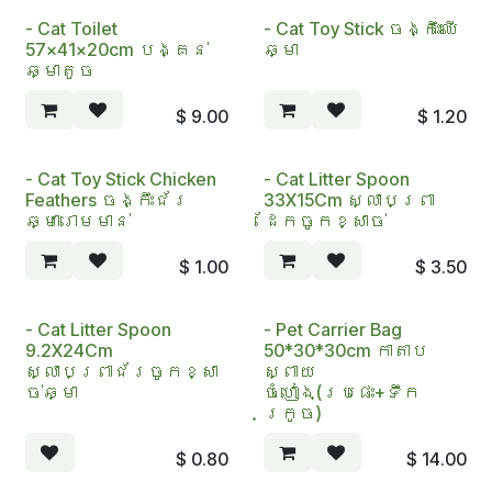
- Cat Toilet
- Cat Toy Stick ចង្កឹះឈើ
57x41x20cm បង្គន់
ឆ្មា
ឆ្មាតូច
$
9.00
$
1.20
- Cat Toy Stick Chicken
- Cat Litter Spoon
Feathers ចង្កឹះជ័រ
33X15Cm ស្លាបព្រា
ឆ្មារោមមាន់
ដែកចូកខ្សាច់
$
1.00
$
3.50
- Cat Litter Spoon
- Pet Carrier Bag
9.2X24Cm
50*30*30cm កាតាប
ស្លាបព្រាជ័រចូកខ្សា
ស្ពាយ
ច់ឆ្មា
ចំហៀង(ប្រផេះ+ទឹក
ក្រូច)
$
0.80
$
14.00