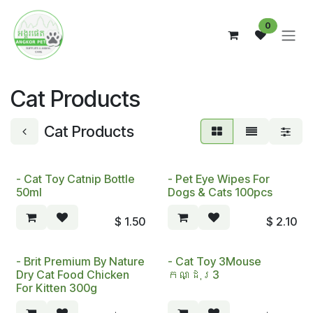
Skip to Content
0
Cat Products
Cat Products
- Cat Toy Catnip Bottle
- Pet Eye Wipes For
50ml
Dogs & Cats 100pcs
$
1.50
$
2.10
- Brit Premium By Nature
- Cat To​y 3Mouse​
Dry Cat Food Chicken
កណ្ដុរ3
For Kitten 300g